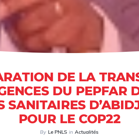
RATION DE LA TRAN
GENCES DU PEPFAR 
 SANITAIRES D’ABIDJ
POUR LE COP22
By
Le PNLS
in
Actualités