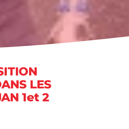
SITION
DANS LES
AN 1et 2