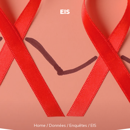
EIS
Home
/
Données
/
Enquêtes
/
EIS