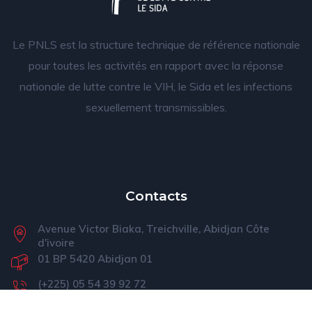
Le PNLS est la structure technique de référence nationale
pour toutes les activités en rapport avec la réponse
nationale de lutte contre le VIH, le Sida et les infections
sexuellement transmissibles.
Contacts
Avenue Victor Biaka, Treichville, Abidjan Côte
d'ivoire
01 BP 5420 Abidjan 01
(+225) 05 54 39 92 72
pnls@pnls-ci.com