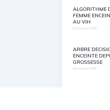
ALGORITHME D
FEMME ENCEIN
AU VIH
Document PDF
ARBRE DECISI
ENCEINTE DEP
GROSSESSE
Document PDF
SYSTEME D’IN
DOSSIER INDI
Document PDF