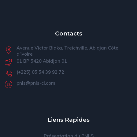
Contacts
Avenue Victor Biaka, Treichville, Abidjan Côte
d'ivoire
01 BP 5420 Abidjan 01
(+225) 05 54 39 92 72
pnls@pnls-ci.com
Liens Rapides
Présentation du PNLS