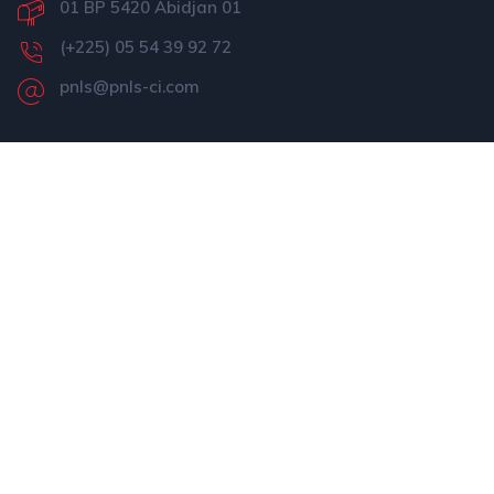
01 BP 5420 Abidjan 01
(+225) 05 54 39 92 72
pnls@pnls-ci.com
Liens Rapides
Présentation du PNLS
Actualités
Informations
Nos médias
Projet ATLAS