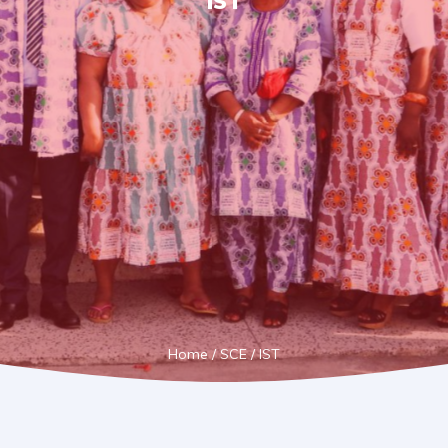
IST
Home
/
SCE
/
IST