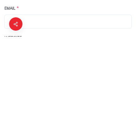
*
EMAIL
WEBSITE
ENREGISTRER MON NOM, MON E-MAIL ET MON SITE DANS LE NAV