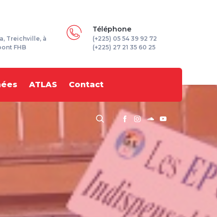
Téléphone
a, Treichville, à
(+225) 05 54 39 92 72
pont FHB
(+225) 27 21 35 60 25
nées
ATLAS
Contact