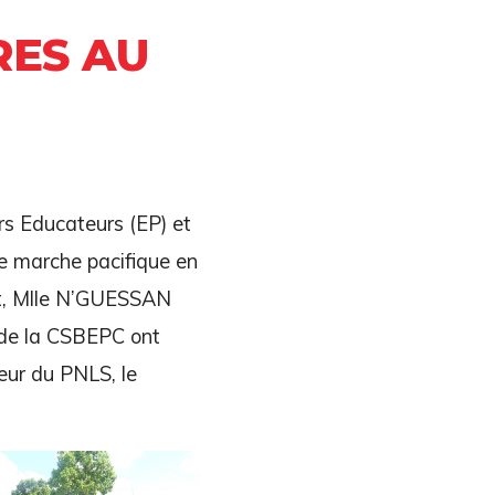
RES AU
rs Educateurs (EP) et
e marche pacifique en
et, Mlle N’GUESSAN
t de la CSBEPC ont
eur du PNLS, le