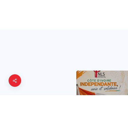
ACTUALITÉS
YOPOUGON : LE
PNLS ET LE
DISTRICT
SANITAIRE
ACTUALITÉS
MOBILISÉS AU
VILLAGE DE
SOIXANTE SIX
L’INDÉPENDANCE
ANS DE LA CÔ