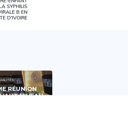
ÈRE-ENFANT
LA SYPHILIS
VIRALE B EN
TE D'IVOIRE
ACTUALITÉS
UALITÉS
YOPOUGON : LE
ME RÉUNION
PNLS ET LE
 HAUT NIVEAU
DISTRICT
 LE VIH/SIDA :
SANITAIRE
 TOURNANT
MOBILISÉS AU
CISIF POUR LA
VILLAGE DE
NTÉ
L’INDÉPENDANCE