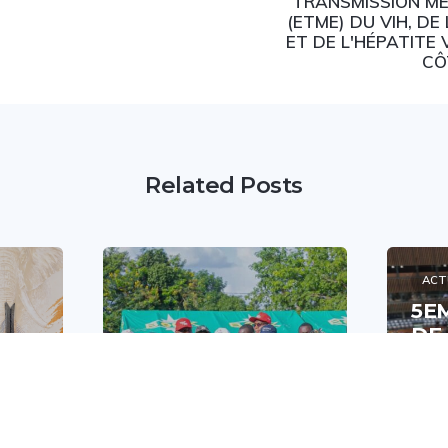
TRANSMISSION M
(ETME) DU VIH, DE 
ET DE L'HÉPATITE 
CÔ
Related Posts
ACT
5E
DE
SUR
UN
ACTUALITÉS
DÉ
TE
GNONSOUATI
SA