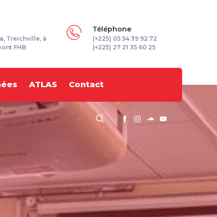
Téléphone
a, Treichville, à
(+225) 05 54 39 92 72
pont FHB
(+225) 27 21 35 60 25
nées
ATLAS
Contact