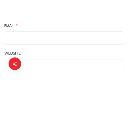
*
EMAIL
WEBSITE
ENREGISTRER MON NOM, MON E-MAIL ET MON SITE DANS LE NAV