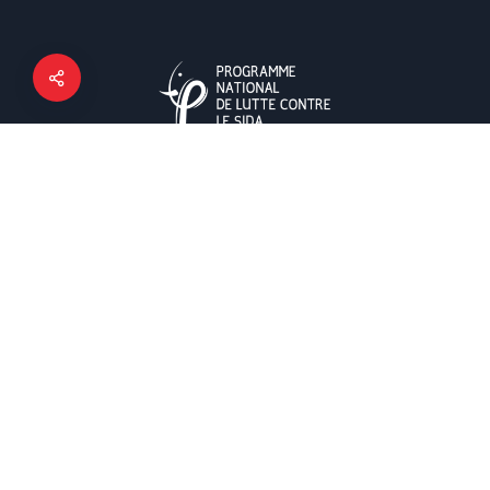
Le PNLS est la structure technique de référence nationale
pour toutes les activités en rapport avec la réponse
nationale de lutte contre le VIH, le Sida et les infections
sexuellement transmissibles.
Contacts
Avenue Victor Biaka, Treichville, Abidjan Côte
d'ivoire