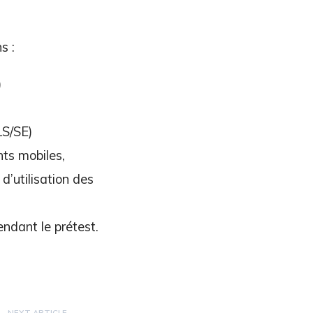
s :
)
LS/SE)
nts mobiles,
d’utilisation des
endant le prétest.
NEXT ARTICLE