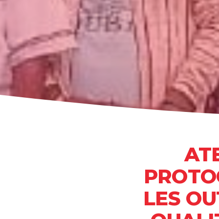
AT
PROTO
LES OU