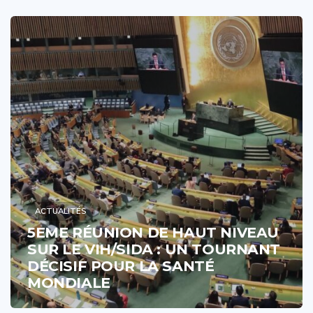
ACTUALITÉS
5EME RÉUNION DE HAUT NIVEAU
SUR LE VIH/SIDA : UN TOURNANT
DÉCISIF POUR LA SANTÉ
MONDIALE