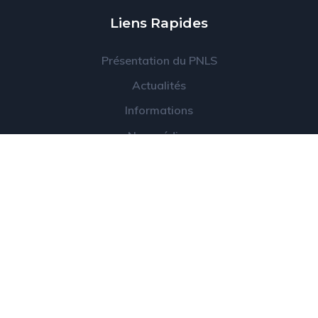
Liens Rapides
Présentation du PNLS
Actualités
Informations
Nos médias
Projet ATLAS
© 2022 PNLS – Tous droits réservés. Conçu par
SYL
Concept