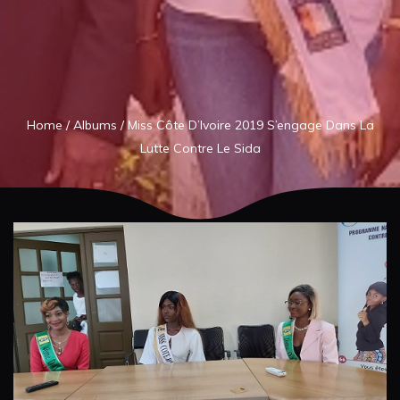
Home
/
Albums
/
Miss Côte D’Ivoire 2019 S’engage Dans La
Lutte Contre Le Sida