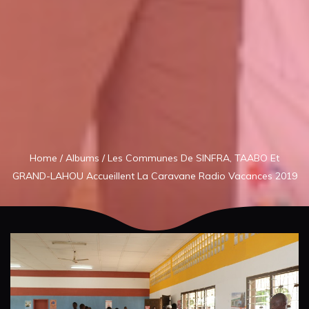
Home
/
Albums
/
Les Communes De SINFRA, TAABO Et
GRAND-LAHOU Accueillent La Caravane Radio Vacances 2019