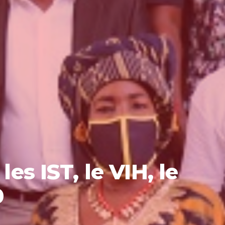
s IST, le VIH, le
0