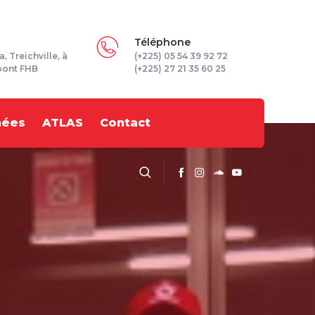
Téléphone
a, Treichville, à
(+225) 05 54 39 92 72
pont FHB
(+225) 27 21 35 60 25
nées
ATLAS
Contact