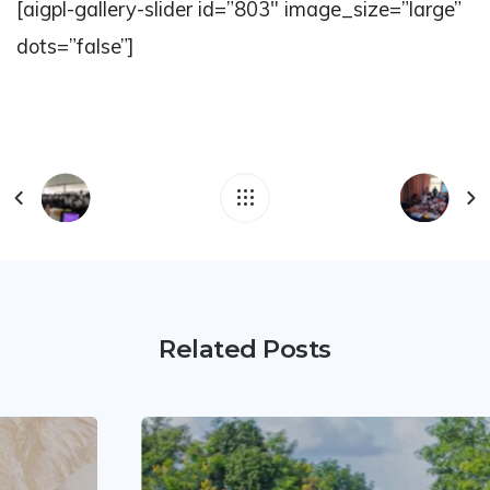
[aigpl-gallery-slider id=”803″ image_size=”large”
dots=”false”]
Related Posts