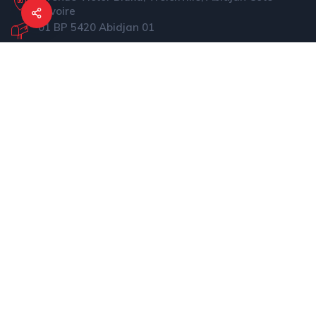
d'ivoire
01 BP 5420 Abidjan 01
(+225) 05 54 39 92 72
pnls@pnls-ci.com
Liens Rapides
Présentation du PNLS
Actualités
Informations
Nos médias
Projet ATLAS