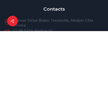
Contacts
Avenue Victor Biaka, Treichville, Abidjan Côte
d'ivoire
01 BP 5420 Abidjan 01
(+225) 05 54 39 92 72
pnls@pnls-ci.com
Liens Rapides
Présentation du PNLS
Actualités
Informations