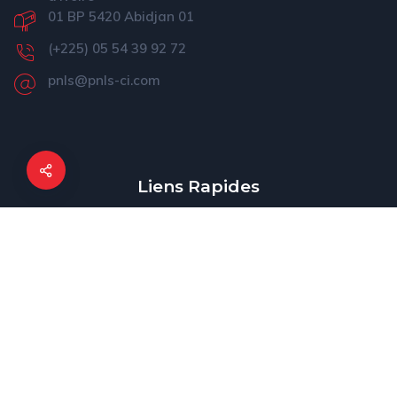
01 BP 5420 Abidjan 01
(+225) 05 54 39 92 72
pnls@pnls-ci.com
Liens Rapides
Présentation du PNLS
Actualités
Informations
Nos médias
Projet ATLAS